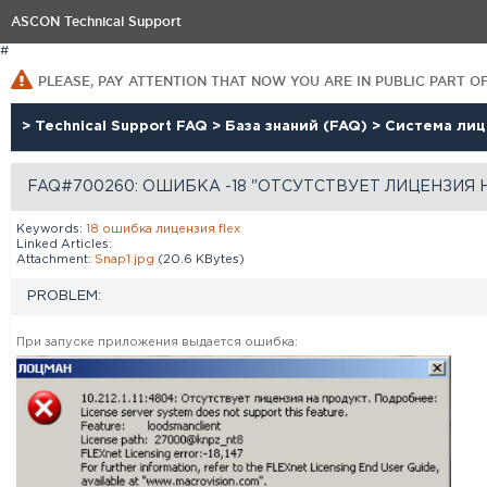
ASCON Technical Support
#
PLEASE, PAY ATTENTION THAT NOW YOU ARE IN PUBLIC PART O
>
Technical Support FAQ
>
База знаний (FAQ)
>
Система ли
FAQ#700260: ОШИБКА -18 "ОТСУТСТВУЕТ ЛИЦЕНЗИЯ 
Keywords:
18
ошибка
лицензия
flex
Linked Articles:
Attachment:
Snap1.jpg
(20.6 KBytes)
PROBLEM:
При запуске приложения выдается ошибка: