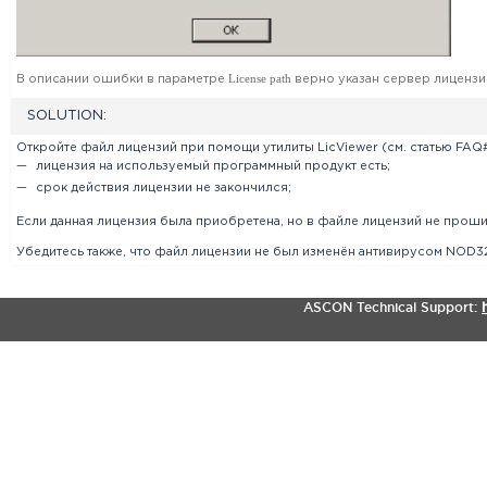
License path
В описании ошибки в параметре
верно указан сервер лицензий
SOLUTION:
Откройте файл лицензий при помощи утилиты LicViewer (см. статью FAQ
лицензия на используемый программный продукт есть;
срок действия лицензии не закончился;
Если данная лицензия была приобретена, но в файле лицензий не прош
Убедитесь также, что файл лицензии не был изменён антивирусом NOD32
ASCON Technical Support: