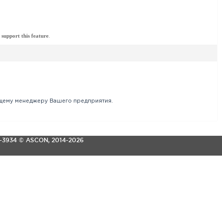
 support this feature
.
ющему менеджеру Вашего предприятия.
3-3934
© ASCON, 2014-2026