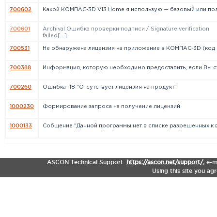
700602
Какой КОМПАС-3D V13 Home я использую — базовый или полн
700601
Archival Ошибка проверки подписи / Signature verification
failed[...]
700531
Не обнаружена лицензия на приложение в КОМПАС-3D (код о
700388
Информация, которую необходимо предоставить, если Вы ст[
700260
Ошибка -18 "Отсутствует лицензия на продукт"
1000230
Формирование запроса на получение лицензий
1000133
Cобщение "Данной программы нет в списке разрешенных к в[
ASCON Technical Support:
https://ascon.net/support/
,
e-m
Using this site you ag