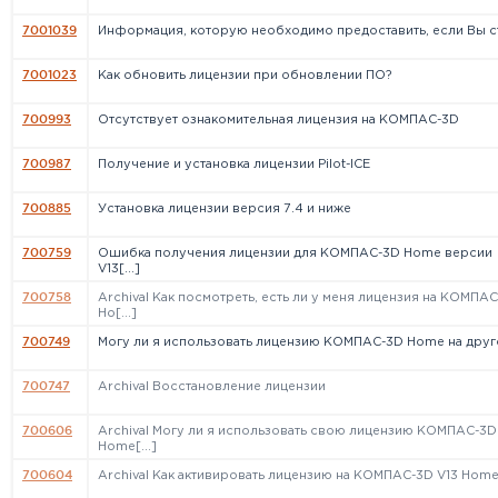
7001039
Информация, которую необходимо предоставить, если Вы ст[
7001023
Как обновить лицензии при обновлении ПО?
700993
Отсутствует ознакомительная лицензия на КОМПАС-3D
700987
Получение и установка лицензии Pilot-ICE
700885
Установка лицензии версия 7.4 и ниже
700759
Ошибка получения лицензии для КОМПАС-3D Home версии
V13[...]
700758
Archival Как посмотреть, есть ли у меня лицензия на КОМПА
Ho[...]
700749
Могу ли я использовать лицензию КОМПАС-3D Home на друго[
700747
Archival Восстановление лицензии
700606
Archival Могу ли я использовать свою лицензию КОМПАС-3D
Home[...]
700604
Archival Как активировать лицензию на КОМПАС-3D V13 Home