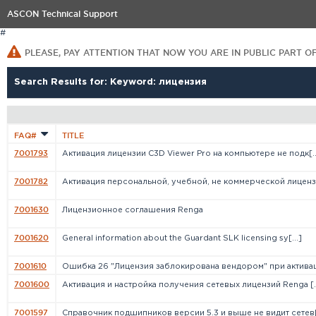
ASCON Technical Support
#
PLEASE, PAY ATTENTION THAT NOW YOU ARE IN PUBLIC PART O
Search Results for: Keyword: лицензия
FAQ#
TITLE
7001793
Активация лицензии C3D Viewer Pro на компьютере не подк[..
7001782
Активация персональной, учебной, не коммерческой лиценз[
7001630
Лицензионное соглашения Renga
7001620
General information about the Guardant SLK licensing sy[...]
7001610
Ошибка 26 "Лицензия заблокирована вендором" при активац[
7001600
Активация и настройка получения сетевых лицензий Renga [..
7001597
Справочник подшипников версии 5.3 и выше не видит сетев[.