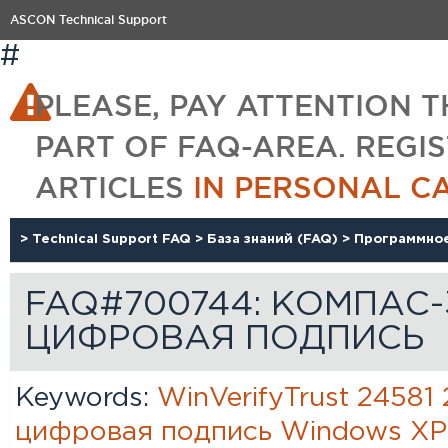
ASCON Technical Support
#
PLEASE, PAY ATTENTION T
PART OF FAQ-AREA. REGI
ARTICLES
IN PERSONAL C
>
Technical Support FAQ
>
База знаний (FAQ)
>
Программно
FAQ#700744: КОМПАС
ЦИФРОВАЯ ПОДПИСЬ
Keywords:
WinVerifyTrust
24581
цифровая
подпись
Windows
XP