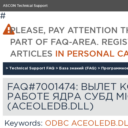
ASCON Technical Support
#
PLEASE, PAY ATTENTION T
PART OF FAQ-AREA. REGI
ARTICLES
IN PERSONAL C
>
Technical Support FAQ
>
База знаний (FAQ)
>
Программно
FAQ#7001474: ВЫЛЕТ 
РАБОТЕ ЯДРА СУБД M
(ACEOLEDB.DLL)
Keywords:
ODBC
ACEOLEDB.D