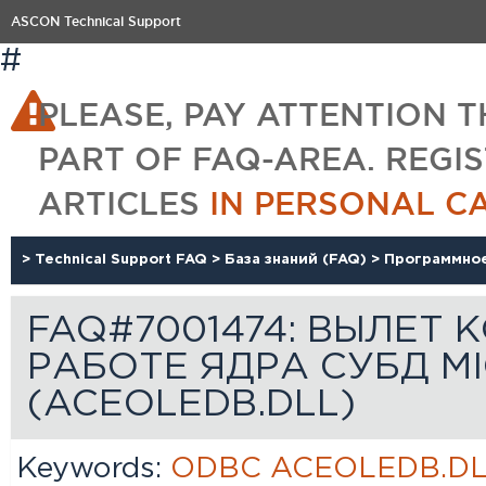
ASCON Technical Support
#
PLEASE, PAY ATTENTION T
PART OF FAQ-AREA. REGI
ARTICLES
IN PERSONAL C
>
Technical Support FAQ
>
База знаний (FAQ)
>
Программно
FAQ#7001474: ВЫЛЕТ 
РАБОТЕ ЯДРА СУБД M
(ACEOLEDB.DLL)
Keywords:
ODBC
ACEOLEDB.D