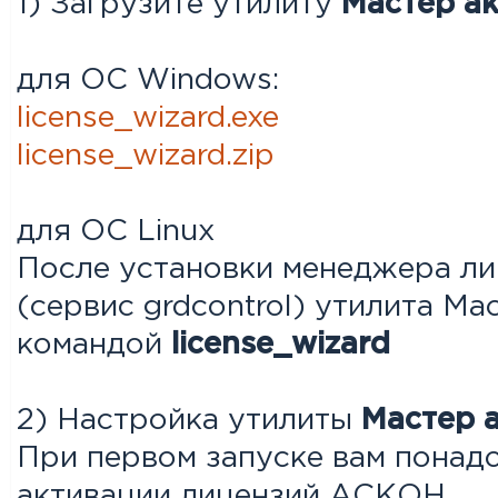
1) Загрузите утилиту
Мастер ак
для ОС Windows:
license_wizard.exe
license_wizard.zip
для ОС Linux
После установки менеджера л
(сервис grdcontrol) утилита Ма
командой
license_wizard
2) Настройка утилиты
Мастер 
При первом запуске вам понадо
активации лицензий АСКОН