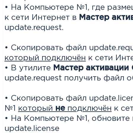
• На Компьютере №1, где разм
к сети Интернет в
Мастер акти
update.request.
• Скопировать файл update.req
который
подключён
к сети Инт
• В утилите
Мастер активации 
update.request получить файл о
• Скопировать файл update.lic
№1
который
не
подключён
к се
• На Компьютере №1, обновите 
update.license