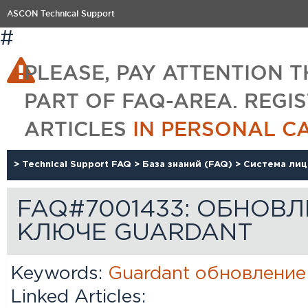
ASCON Technical Support
#
PLEASE, PAY ATTENTION T
PART OF FAQ-AREA. REGI
ARTICLES
IN PERSONAL C
>
Technical Support FAQ
>
База знаний (FAQ)
>
Система ли
FAQ#7001433: ОБНОВ
КЛЮЧЕ GUARDANT
Keywords:
Guardant
обновление
Linked Articles: