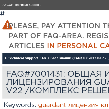
ASCON Technical Support
#
PLEASE, PAY ATTENTION T
PART OF FAQ-AREA. REGI
ARTICLES
IN PERSONAL C
>
Technical Support FAQ
>
База знаний (FAQ)
>
Система ли
FAQ#7001431: ОБЩАЯ
ЛИЦЕНЗИРОВАНИЯ GUA
V22 /КОМПЛЕКС РЕШЕН
Keywords:
guardant
лицензия
кл