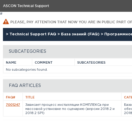
ASCON Technical Support
#
PLEASE, PAY ATTENTION THAT NOW YOU ARE IN PUBLIC PART O
>
Technical Support FAQ
>
База знаний (FAQ)
>
Программно
SUBCATEGORIES
NAME
COMMENT
SUBCATEGORIES
No subcategories found.
FAQ ARTICLES
FAQ#
TITLE
CAT
7001247
Зависает процесс инсталляции КОМПЛЕКСа при
База
массовой установке по сценарию (версии 2018.2 и
обе
2018.2 SP1)
2018