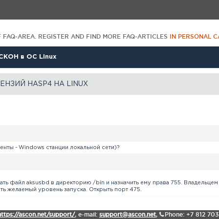
F FAQ-AREA. REGISTER AND FIND MORE FAQ-ARTICLES
IN PERSONAL C
СКОН в ОС Linux
ЕНЗИЙ HASP4 НА LINUX
енты - Windows станции локальной сети)?
ь файл aksusbd в директорию /bin и назначить ему права 755. Владельцем 
новить желаемый уровень запуска. Открыть порт 475.
https://ascon.net/support/
,
e-mail:
support@ascon.net
,
Phone: +7 812 70