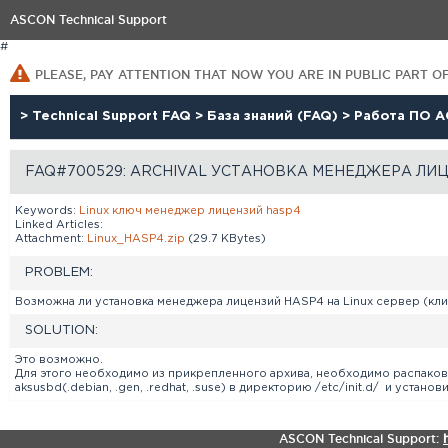
ASCON Technical Support
#
PLEASE, PAY ATTENTION THAT NOW YOU ARE IN PUBLIC PART O
>
Technical Support FAQ
>
База знаний (FAQ)
>
Работа ПО А
FAQ#700529: ARCHIVAL УСТАНОВКА МЕНЕДЖЕРА ЛИЦ
Keywords:
Linux
ключ
менеджер
лицензий
hasp4
Linked Articles:
Attachment:
Linux_HASP4.zip
(29.7 KBytes)
PROBLEM:
Возможна ли установка менеджера лицензий HASP4 на Linux сервер (кли
SOLUTION:
Это возможно.
Для этого необходимо из прикрепленного архива, необходимо распаковат
aksusbd(.debian, .gen, .redhat, .suse) в директорию /etc/init.d/ и уста
ASCON Technical Support: