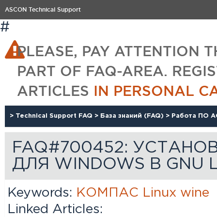
ASCON Technical Support
#
PLEASE, PAY ATTENTION T
PART OF FAQ-AREA. REGI
ARTICLES
IN PERSONAL C
>
Technical Support FAQ
>
База знаний (FAQ)
>
Работа ПО А
FAQ#700452: УСТАНО
ДЛЯ WINDOWS В GNU 
Keywords:
КОМПАС
Linux
wine
Linked Articles: