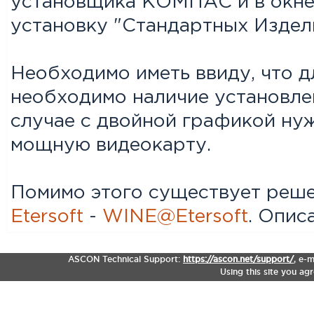
установщика КОМПАС и в окне
установку "Стандартных Издел
Необходимо иметь ввиду, что 
необходимо наличие установле
случае с двойной графикой ну
мощную видеокарту.
Помимо этого существует реше
Etersoft
-
WINE
@Etersoft
. Опис
ASCON Technical Support:
https://ascon.net/support/
,
e-m
Using this site you ag