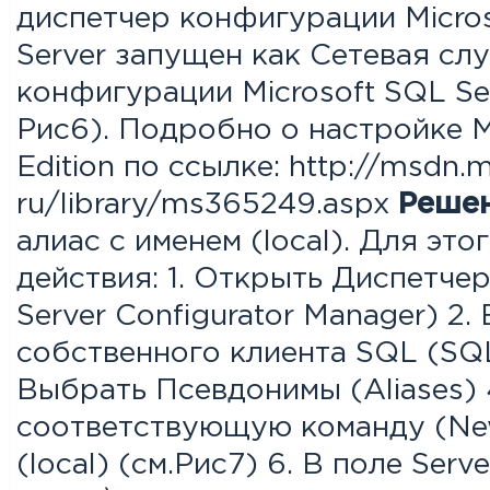
диспетчер конфигурации Micros
Server запущен как Сетевая слу
конфигурации Microsoft SQL Se
Рис6). Подробно о настройке M
Edition по ссылке: http://msdn.m
ru/library/ms365249.aspx
Реше
алиас с именем (local). Для э
действия: 1. Открыть Диспетче
Server Configurator Manager) 
собственного клиента SQL (SQL N
Выбрать Псевдонимы (Aliases) 
соответствующую команду (New 
(local) (см.Рис7) 6. В поле Ser