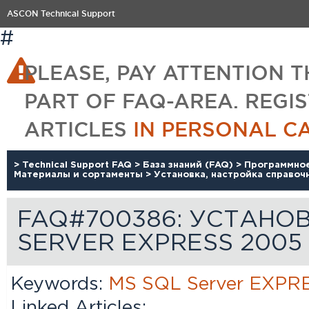
ASCON Technical Support
#
PLEASE, PAY ATTENTION T
PART OF FAQ-AREA. REGI
ARTICLES
IN PERSONAL C
>
Technical Support FAQ
>
База знаний (FAQ)
>
Программно
Материалы и сортаменты
>
Установка, настройка справоч
FAQ#700386: УСТАНОВ
SERVER EXPRESS 2005
Keywords:
MS
SQL
Server
EXPR
Linked Articles: