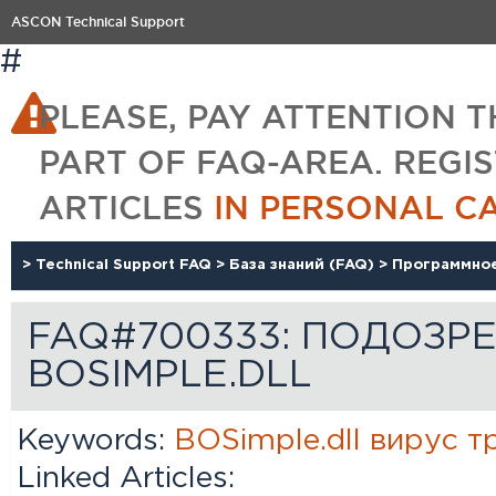
ASCON Technical Support
#
PLEASE, PAY ATTENTION T
PART OF FAQ-AREA. REGI
ARTICLES
IN PERSONAL C
>
Technical Support FAQ
>
База знаний (FAQ)
>
Программно
FAQ#700333: ПОДОЗР
BOSIMPLE.DLL
Keywords:
BOSimple.dll
вирус
т
Linked Articles: