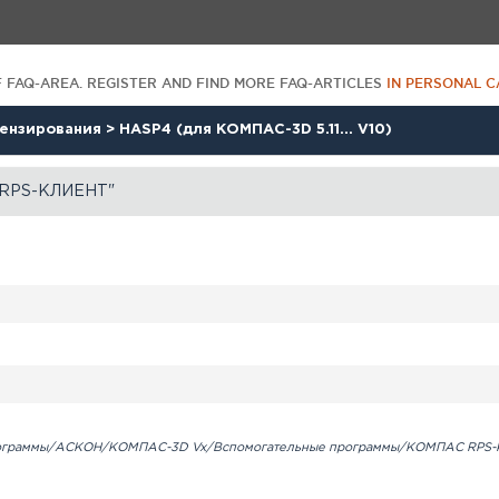
F FAQ-AREA. REGISTER AND FIND MORE FAQ-ARTICLES
IN PERSONAL C
цензирования
>
HASP4 (для КОМПАС-3D 5.11... V10)
RPS-КЛИЕНТ"
ограммы/АСКОН/КОМПАС-3D Vx/Вспомогательные программы/КОМПАС RPS-