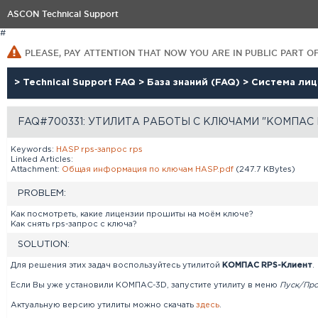
ASCON Technical Support
#
PLEASE, PAY ATTENTION THAT NOW YOU ARE IN PUBLIC PART O
>
Technical Support FAQ
>
База знаний (FAQ)
>
Система ли
FAQ#700331: УТИЛИТА РАБОТЫ С КЛЮЧАМИ "КОМПАС 
Keywords:
HASP
rps-запрос
rps
Linked Articles:
Attachment:
Общая информация по ключам HASP.pdf
(247.7 KBytes)
PROBLEM:
Как посмотреть, какие лицензии прошиты на моём ключе?
Как снять rps-запрос с ключа?
SOLUTION:
Для решения этих задач воспользуйтесь утилитой
КОМПАС RPS-Клиент
.
Если Вы уже установили КОМПАС-3D, запустите утилиту в меню
Пуск/Пр
Актуальную версию утилиты можно скачать
здесь
.