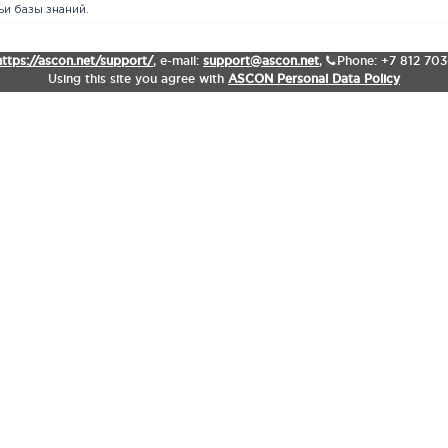
и базы знаний.
https://ascon.net/support/
,
e-mail:
support@ascon.net
,
Phone: +7 812 70
Using this site you agree with
ASCON Personal Data Policy