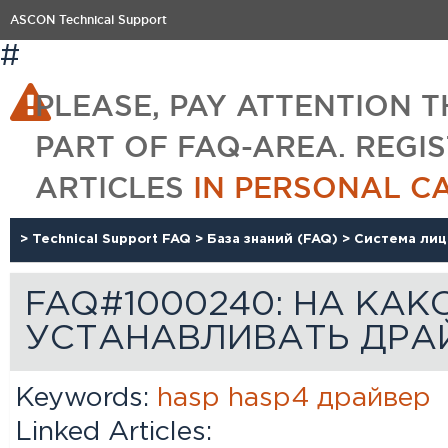
ASCON Technical Support
#
PLEASE, PAY ATTENTION T
PART OF FAQ-AREA. REGI
ARTICLES
IN PERSONAL C
>
Technical Support FAQ
>
База знаний (FAQ)
>
Система ли
FAQ#1000240: НА КА
УСТАНАВЛИВАТЬ ДРА
Keywords:
hasp
hasp4
драйвер
Linked Articles: