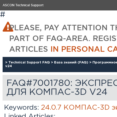
ASCON Technical Support
#
PLEASE, PAY ATTENTION T
PART OF FAQ-AREA. REGI
ARTICLES
IN PERSONAL C
>
Technical Support FAQ
>
База знаний (FAQ)
>
Программно
v24
FAQ#7001780: ЭКСПРЕ
ДЛЯ КОМПАС-3D V24
Keywords:
24.0.7
КОМПАC-3D
э
Linked Articles: