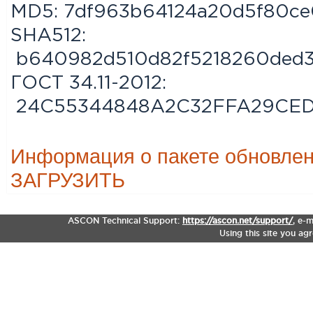
MD5:
7df963b64124a20d5f80ce
SHA512:
b640982d510d82f5218260ded3
ГОСТ 34.11-2012:
24C55344848A2C32FFA29CED
Информация о пакете обновле
ЗАГРУЗИТЬ
ASCON Technical Support:
https://ascon.net/support/
,
e-m
Using this site you ag