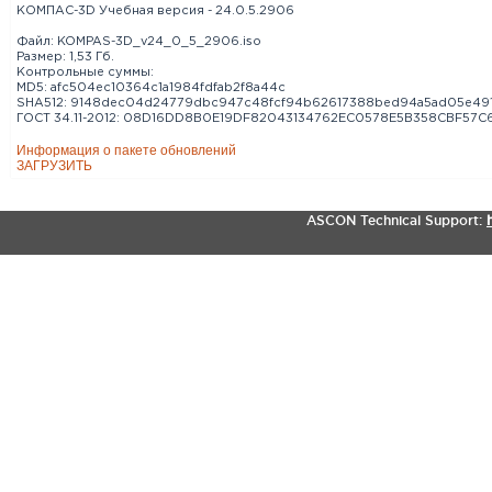
КОМПАС-3D Учебная версия - 24.0.5.2906
Файл: KOMPAS-3D_v24_0_5_2906.iso
Размер: 1,53 Гб.
Контрольные суммы:
MD5:
afc504ec10364c1a1984fdfab2f8a44c
SHA512:
9148dec04d24779dbc947c48fcf94b62617388bed94a5ad05e491
ГОСТ 34.11-2012:
08D16DD8B0E19DF82043134762EC0578E5B358CBF57C
Информация о пакете обновлений
ЗАГРУЗИТЬ
ASCON Technical Support: