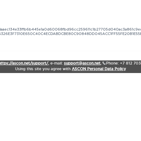
aaec134e33ffb6b445e1a0d60068fbd96cc259611c1b27705d040ac3a861c9e
6326E3F7310E650C40C4ECDABDCBE80C90848DD045ACC1FF55FE20B1E55
https://ascon.net/support/
,
e-mail:
support@ascon.net
,
Phone: +7 812 70
Using this site you agree with
ASCON Personal Data Policy