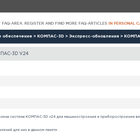
F FAQ-AREA. REGISTER AND FIND MORE FAQ-ARTICLES
IN PERSONAL C
е обеспечение
>
КОМПАС-3D
>
Экспресс-обновления
>
КОМПА
МПАС-3D V24
влена система КОМПАС-3D v24 для машиностроения и приборостроения версий
лений для них в данном пакете: