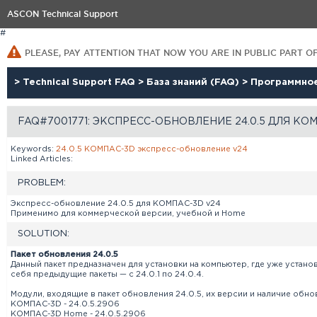
ASCON Technical Support
#
PLEASE, PAY ATTENTION THAT NOW YOU ARE IN PUBLIC PART O
>
Technical Support FAQ
>
База знаний (FAQ)
>
Программно
FAQ#7001771: ЭКСПРЕСС-ОБНОВЛЕНИЕ 24.0.5 ДЛЯ КО
Keywords:
24.0.5
КОМПАC-3D
экспресс-обновление
v24
Linked Articles:
PROBLEM:
Экспресс-обновление 24.0.5 для КОМПАС-3D v24
Применимо для коммерческой версии, учебной и Home
SOLUTION:
Пакет обновления 24.0.5
Данный пакет предназначен для установки на компьютер, где уже устано
себя предыдущие пакеты — с 24.0.1 по 24.0.4.
Модули, входящие в пакет обновления 24.0.5, их версии и наличие обнов
КОМПАС-3D - 24.0.5.2906
КОМПАС-3D Home - 24.0.5.2906