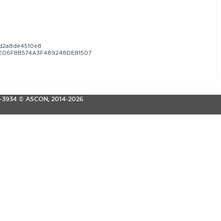
d2a8de4510e8
E06F8B574A3F489248DE81507
3-3934
© ASCON, 2014-2026