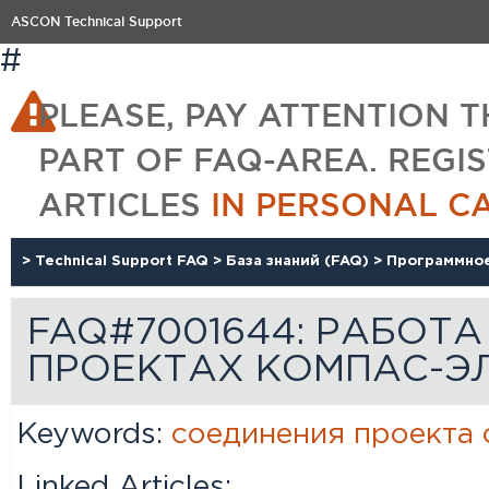
ASCON Technical Support
#
PLEASE, PAY ATTENTION T
PART OF FAQ-AREA. REGI
ARTICLES
IN PERSONAL C
>
Technical Support FAQ
>
База знаний (FAQ)
>
Программно
FAQ#7001644: РАБОТ
ПРОЕКТАХ КОМПАС-Э
Keywords:
соединения
проекта
Linked Articles: