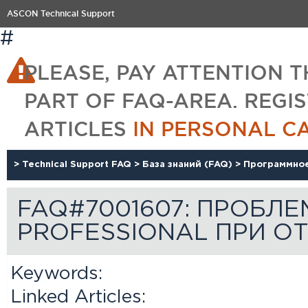
ASCON Technical Support
#
PLEASE, PAY ATTENTION T
PART OF FAQ-AREA. REGI
ARTICLES
IN PERSONAL C
>
Technical Support FAQ
>
База знаний (FAQ)
>
Программно
FAQ#7001607: ПРОБЛ
PROFESSIONAL ПРИ О
Keywords:
Linked Articles: