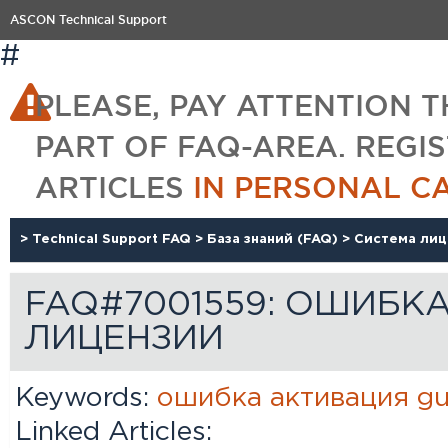
ASCON Technical Support
#
PLEASE, PAY ATTENTION T
PART OF FAQ-AREA. REGI
ARTICLES
IN PERSONAL C
>
Technical Support FAQ
>
База знаний (FAQ)
>
Система ли
FAQ#7001559: ОШИБКА
ЛИЦЕНЗИИ
Keywords:
ошибка
активация
gu
Linked Articles: