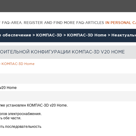
F FAQ-AREA. REGISTER AND FIND MORE FAQ-ARTICLES
IN PERSONAL C
е обеспечение
>
КОМПАС-3D
>
КОМПАС-3D Home
>
Неактуаль
СТРОИТЕЛЬНОЙ КОНФИГУРАЦИИ КОМПАС-3D V20 HOME
е
КОМПАС-3D
Home
 v20 Home
е уже установлен КОМПАС-3D v20 Home.
логов электроснабжения.
 обе части.
ить последовательность