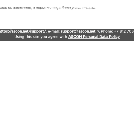
 это не зависание, а нормальная работа установщика.
https://ascon.net/support/
,
e-mail:
support@ascon.net
,
Phone: +7 812 70
Using this site you agree with
ASCON Personal Data Policy