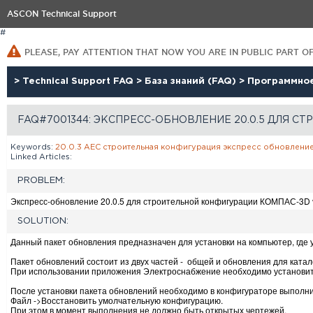
ASCON Technical Support
#
PLEASE, PAY ATTENTION THAT NOW YOU ARE IN PUBLIC PART O
>
Technical Support FAQ
>
База знаний (FAQ)
>
Программно
FAQ#7001344: ЭКСПРЕСС-ОБНОВЛЕНИЕ 20.0.5 ДЛЯ 
Keywords:
20.0.3
AEC
строительная
конфигурация
экспресс
обновлени
Linked Articles:
PROBLEM:
Экспресс-обновление 20.0.5 для строительной конфигурации КОМПАС-3D
SOLUTION:
Данный пакет обновления предназначен для установки на компьютер, гд
Пакет обновлений состоит из двух частей - общей и обновления для ката
При использовании приложения Электроснабжение необходимо установить
После установки пакета обновлений необходимо в конфигураторе выполн
Файл ->Восстановить умолчательную конфигурацию.
При этом в момент выполнения не должно быть открытых чертежей.