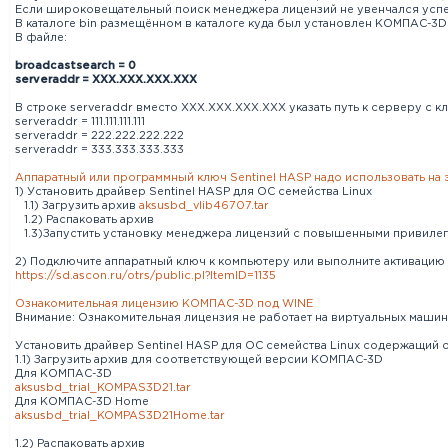
Если широковещательный поиск менеджера лицензий не увенчался усп
В каталоге bin размещённом в каталоге куда был установлен КОМПАС-3D 
В файле:
broadcastsearch = 0
serveraddr = XXX.XXX.XXX.XXX
В строке serveraddr вместо XXX.XXX.XXX.XXX указать путь к серверу с 
serveraddr = 111.111.111.111
serveraddr = 222.222.222.222
serveraddr = 333.333.333.333
Аппаратный или программный ключ Sentinel HASP надо использовать на
1) Установить драйвер Sentinel HASP для ОС семейства Linux
1.1) Загрузить архив
aksusbd_vlib46707.tar
1.2) Распаковать архив
1.3)Запустить установку менеджера лицензий с повышенными привиле
2) Подключите аппаратный ключ к компьютеру или выполните активаци
https://sd.ascon.ru/otrs/public.pl?ItemID=1135
Ознакомительная лицензию КОМПАС-3D под WINE
Внимание: Ознакомительная лицензия не работает на виртуальных машин
Установить драйвер Sentinel HASP для ОС семейства Linux содержащий
1.1) Загрузить архив для соответствующей версии КОМПАС-3D
Для КОМПАС-3D
aksusbd_trial_KOMPAS3D21.tar
Для КОМПАС-3D Home
aksusbd_trial_KOMPAS3D21Home.tar
1.2) Распаковать архив