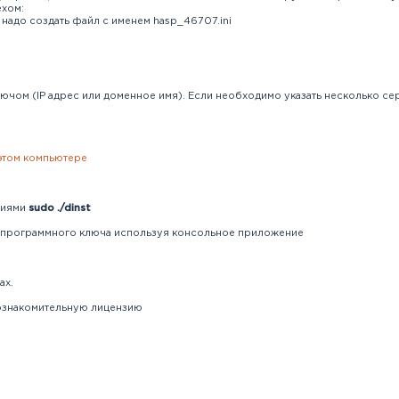
ехом:
надо создать файл с именем hasp_46707.ini
ключом (IP адрес или доменное имя). Если необходимо указать несколько се
 этом компьютере
гиями
sudo
./dinst
ю программного ключа используя консольное приложение
ах.
 ознакомительную лицензию