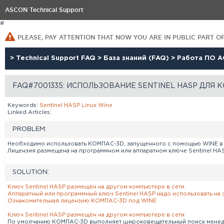
ASCON Technical Support
#
PLEASE, PAY ATTENTION THAT NOW YOU ARE IN PUBLIC PART O
>
Technical Support FAQ
>
База знаний (FAQ)
>
Работа ПО А
FAQ#7001335: ИСПОЛЬЗОВАНИЕ SENTINEL HASP ДЛЯ
Keywords:
Sentinel
HASP
Linux
Wine
Linked Articles:
PROBLEM:
Необходимо использовать КОМПАС-3D, запущенного с помощью WINE в О
Лицензия размещена на программном или аппаратном ключе Sentinel HA
SOLUTION:
Ключ Sentinel HASP размещён на другом компьютере в сети
Аппаратный или программный ключ Sentinel HASP надо использовать на
Ознакомительная лицензию КОМПАС-3D под WINE
Ключ Sentinel HASP размещён на другом компьютере в сети
По умолчанию КОМПАС-3D выполняет широковещательный поиск менеджер