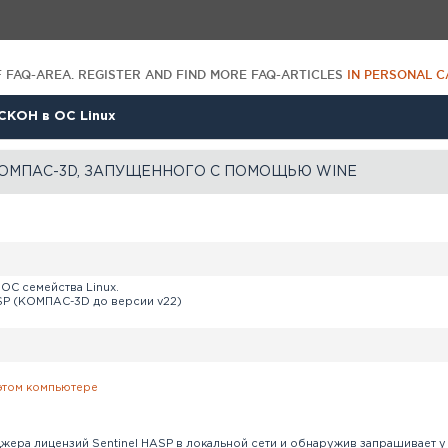
F FAQ-AREA. REGISTER AND FIND MORE FAQ-ARTICLES
IN PERSONAL C
СКОН в ОС Linux
 КОМПАС-3D, ЗАПУЩЕННОГО С ПОМОЩЬЮ WINE
С семейства Linux.
SP (КОМПАС-3D до версии v22)
 этом компьютере
а лицензий Sentinel HASP в локальной сети и обнаружив запрашивает у 