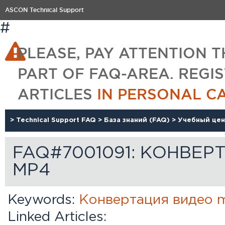
ASCON Technical Support
#
PLEASE, PAY ATTENTION T
PART OF FAQ-AREA. REGI
ARTICLES
IN PERSONAL C
>
Technical Support FAQ
>
База знаний (FAQ)
>
Учебный це
FAQ#7001091: КОНВЕ
MP4
Keywords:
Конвертация
видео
Linked Articles: