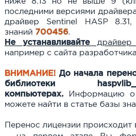
ниже 8.13 но не выше 9 (кл
последними версиями драйвера
драйвер Sentinel HASP 8.3
знаний
700456
.
Не устанавливайте
драйвер 
например с сайта разработчика
ВНИМАНИЕ!
До начала перен
библиотеки haspvl
компьютерах.
Информацию о т
можете найти в статье базы зн
Перенос лицензии происходит в