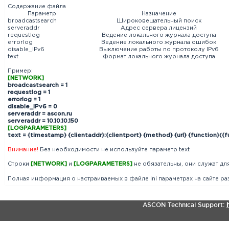
Содержание файла
Параметр
Назначение
broadcastsearch
Широковещательный поиск
serveraddr
Адрес сервера лицензий
requestlog
Ведение локального журнала доступа
errorlog
Ведение локального журнала ошибок
disable_IPv6
Выключение работы по протоколу IPv6
text
Формат локального журнала доступа
Пример:
[NETWORK]
broadcastsearch = 1
requestlog = 1
errorlog = 1
disable_IPv6 = 0
serveraddr = ascon.ru
serveraddr = 10.10.10.150
[LOGPARAMETERS]
text = {timestamp} {clientaddr}:{clientport} {method} {url} {function}({
Внимание!
Без необходимости не используйте параметр text
Строки
[NETWORK]
и
[LOGPARAMETERS]
не обязательны, они служат дл
Полная информация о настраиваемых в файле ini параметрах на сайте ра
ASCON Technical Support: