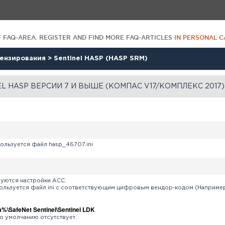
F FAQ-AREA. REGISTER AND FIND MORE FAQ-ARTICLES
IN PERSONAL C
цензирования
>
Sentinel HASP (HASP SRM)
L HASP ВЕРСИИ 7 И ВЫШЕ (КОМПАС V17/КОМПЛЕКС 2017)
ользуется файл hasp_46707.ini
зуются настройки ACC.
пользуется файл ini с соответствующим цифровым вендор-кодом (Наприме
\SafeNet Sentinel\Sentinel LDK
по умолчанию отсутствует.