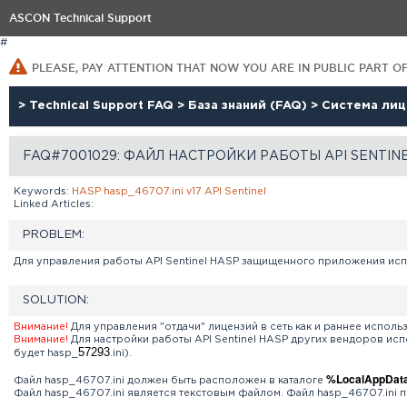
ASCON Technical Support
#
PLEASE, PAY ATTENTION THAT NOW YOU ARE IN PUBLIC PART O
>
Technical Support FAQ
>
База знаний (FAQ)
>
Система ли
FAQ#7001029: ФАЙЛ НАСТРОЙКИ РАБОТЫ API SENTINE
Keywords:
HASP
hasp_46707.ini
v17
API
Sentinel
Linked Articles:
PROBLEM:
Для управления работы API Sentinel HASP защищенного приложения исп
SOLUTION:
Внимание!
Для управления "отдачи" лицензий в сеть как и раннее исполь
Внимание!
Для настройки работы API Sentinel HASP других вендоров ис
57293
будет hasp_
.ini).
%LocalAppData%
Файл hasp_46707.ini должен быть расположен в каталоге
Файл hasp_46707.ini является текстовым файлом. Файл hasp_46707.ini 