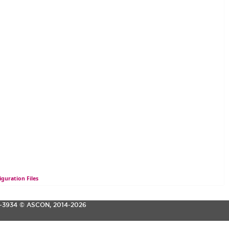
guration Files
3-3934
© ASCON, 2014-2026