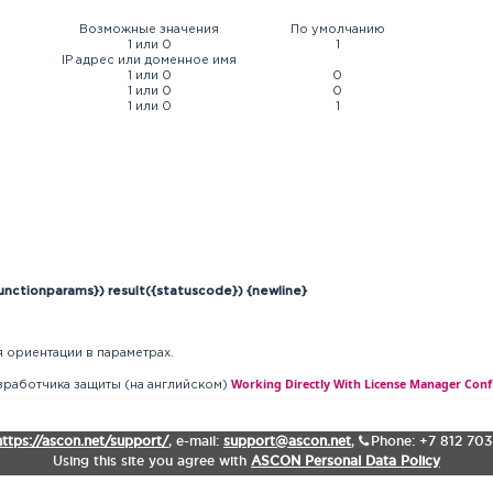
Возможные значения
По умолчанию
1 или 0
1
IP адрес или доменное имя
1 или 0
0
1 или 0
0
1 или 0
1
functionparams}) result({statuscode}) {newline}
я ориентации в параметрах.
Working Directly With License Manager Confi
зработчика защиты (на английском)
https://ascon.net/support/
,
e-mail:
support@ascon.net
,
Phone: +7 812 70
Using this site you agree with
ASCON Personal Data Policy