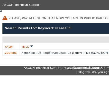
ASCON Technical Support
#
PLEASE, PAY ATTENTION THAT NOW YOU ARE IN PUBLIC PART O
Search Results for: Keyword: license.ini
FAQ#
TITLE
7001686
Исполняемые, конфигурационные и системные файлы КОМПА
ASCON Technical Support:
https://ascon.net/support/
,
e-m
Using this site you ag