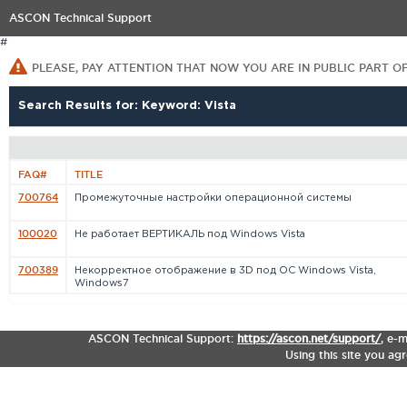
ASCON Technical Support
#
PLEASE, PAY ATTENTION THAT NOW YOU ARE IN PUBLIC PART O
Search Results for: Keyword: Vista
FAQ#
TITLE
700764
Промежуточные настройки операционной системы
100020
Не работает ВЕРТИКАЛЬ под Windows Vista
700389
Некорректное отображение в 3D под ОС Windows Vista,
Windows7
ASCON Technical Support:
https://ascon.net/support/
,
e-m
Using this site you ag