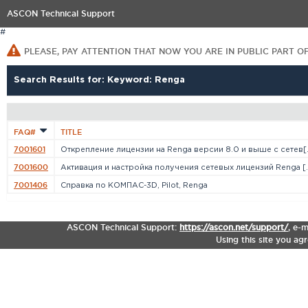
ASCON Technical Support
#
PLEASE, PAY ATTENTION THAT NOW YOU ARE IN PUBLIC PART O
Search Results for: Keyword: Renga
FAQ#
TITLE
7001601
Открепление лицензии на Renga версии 8.0 и выше с сетев[..
7001600
Активация и настройка получения сетевых лицензий Renga [..
7001406
Справка по КОМПАС-3D, Pilot, Renga
ASCON Technical Support:
https://ascon.net/support/
,
e-m
Using this site you ag