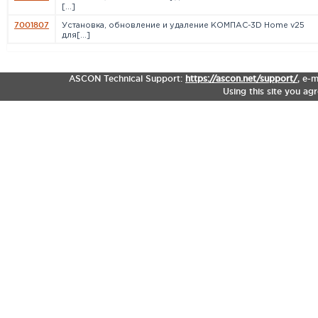
[...]
7001807
Установка, обновление и удаление КОМПАС-3D Home v25
для[...]
ASCON Technical Support:
https://ascon.net/support/
,
e-m
Using this site you ag