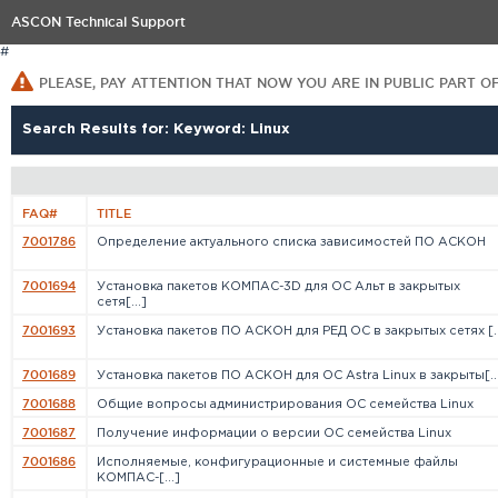
ASCON Technical Support
#
PLEASE, PAY ATTENTION THAT NOW YOU ARE IN PUBLIC PART O
Search Results for: Keyword: Linux
FAQ#
TITLE
7001786
Определение актуального списка зависимостей ПО АСКОН
7001694
Установка пакетов КОМПАС-3D для ОС Альт в закрытых
сетя[...]
7001693
Установка пакетов ПО АСКОН для РЕД ОС в закрытых сетях [..
7001689
Установка пакетов ПО АСКОН для ОС Astra Linux в закрыты[..
7001688
Общие вопросы администрирования ОС семейства Linux
7001687
Получение информации о версии ОС семейства Linux
7001686
Исполняемые, конфигурационные и системные файлы
КОМПАС-[...]