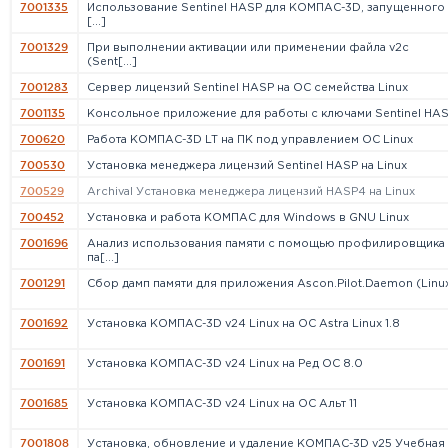
7001335
Использование Sentinel HASP для КОМПАС-3D, запущенного
[...]
7001329
При выполнении активации или применении файла v2c
(Sent[...]
7001283
Сервер лицензий Sentinel HASP на ОС семейства Linux
7001135
Консольное приложение для работы с ключами Sentinel HA
700620
Работа КОМПАС-3D LT на ПК под управлением ОС Linuх
700530
Установка менеджера лицензий Sentinel HASP на Linux
700529
Archival Установка менеджера лицензий HASP4 на Linux
700452
Установка и работа КОМПАС для Windows в GNU Linux
7001696
Анализ использования памяти с помощью профилировщика
па[...]
7001291
Сбор дамп памяти для приложения Ascon.Pilot.Daemon (Linu
7001692
Установка КОМПАС-3D v24 Linux на ОС Astra Linux 1.8
7001691
Установка КОМПАС-3D v24 Linux на Ред ОС 8.0
7001685
Установка КОМПАС-3D v24 Linux на ОС Альт 11
7001808
Установка, обновление и удаление КОМПАС-3D v25 Учебная