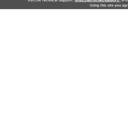
ASCON Technical Support:
https://ascon.net/support/
,
e-m
Using this site you ag