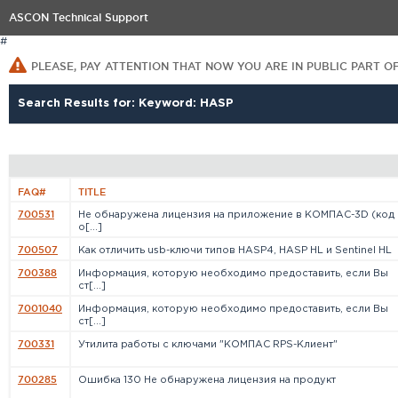
ASCON Technical Support
#
PLEASE, PAY ATTENTION THAT NOW YOU ARE IN PUBLIC PART O
Search Results for: Keyword: HASP
FAQ#
TITLE
700531
Не обнаружена лицензия на приложение в КОМПАС-3D (код
о[...]
700507
Как отличить usb-ключи типов HASP4, HASP HL и Sentinel HL
700388
Информация, которую необходимо предоставить, если Вы
ст[...]
7001040
Информация, которую необходимо предоставить, если Вы
ст[...]
700331
Утилита работы с ключами "КОМПАС RPS-Клиент"
700285
Ошибка 130 Не обнаружена лицензия на продукт