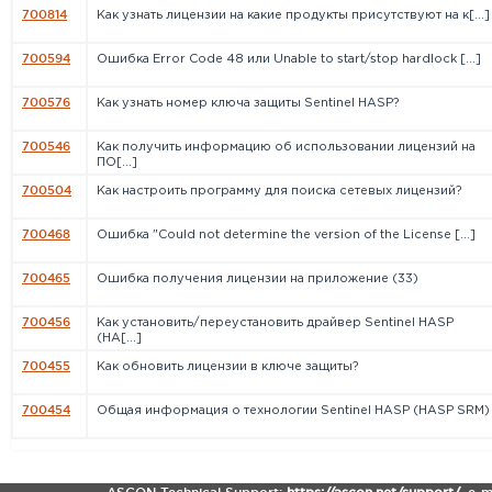
700814
Как узнать лицензии на какие продукты присутствуют на к[...]
700594
Ошибка Error Code 48 или Unable to start/stop hardlock [...]
700576
Как узнать номер ключа защиты Sentinel HASP?
700546
Как получить информацию об использовании лицензий на
ПО[...]
700504
Как настроить программу для поиска сетевых лицензий?
700468
Ошибка "Could not determine the version of the License [...]
700465
Ошибка получения лицензии на приложение (33)
700456
Как установить/переустановить драйвер Sentinel HASP
(HA[...]
700455
Как обновить лицензии в ключе защиты?
700454
Общая информация о технологии Sentinel HASP (HASP SRM)