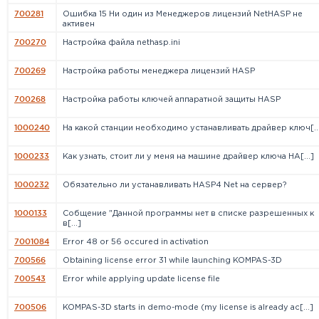
700281
Ошибка 15 Ни один из Менеджеров лицензий NetHASP не
активен
700270
Настройка файла nethasp.ini
700269
Настройка работы менеджера лицензий HASP
700268
Настройка работы ключей аппаратной защиты HASP
1000240
На какой станции необходимо устанавливать драйвер ключ[..
1000233
Как узнать, стоит ли у меня на машине драйвер ключа HA[...]
1000232
Обязательно ли устанавливать HASP4 Net на сервер?
1000133
Cобщение "Данной программы нет в списке разрешенных к
в[...]
7001084
Error 48 or 56 occured in activation
700566
Obtaining license error 31 while launching KOMPAS-3D
700543
Error while applying update license file
700506
KOMPAS-3D starts in demo-mode (my license is already ac[...]