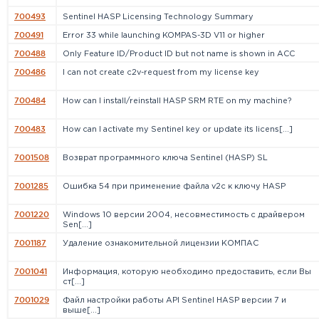
700493
Sentinel HASP Licensing Technology Summary
700491
Error 33 while launching KOMPAS-3D V11 or higher
700488
Only Feature ID/Product ID but not name is shown in ACC
700486
I can not create c2v-request from my license key
700484
How can I install/reinstall HASP SRM RTE on my machine?
700483
How can I activate my Sentinel key or update its licens[...]
7001508
Возврат программного ключа Sentinel (HASP) SL
7001285
Ошибка 54 при применение файла v2c к ключу HASP
7001220
Windows 10 версии 2004, несовместимость с драйвером
Sen[...]
7001187
Удаление ознакомительной лицензии КОМПАС
7001041
Информация, которую необходимо предоставить, если Вы
ст[...]
7001029
Файл настройки работы API Sentinel HASP версии 7 и
выше[...]