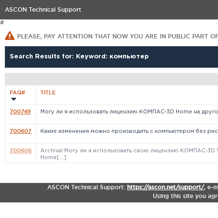
ASCON Technical Support
#
PLEASE, PAY ATTENTION THAT NOW YOU ARE IN PUBLIC PART O
Search Results for: Keyword: компьютер
FAQ#
TITLE
700749
Могу ли я использовать лицензию КОМПАС-3D Home на друго[
700607
Какие изменения можно производить с компьютером без рис[.
700606
Archival Могу ли я использовать свою лицензию КОМПАС-3D 
Home[...]
ASCON Technical Support:
https://ascon.net/support/
,
e-m
Using this site you ag