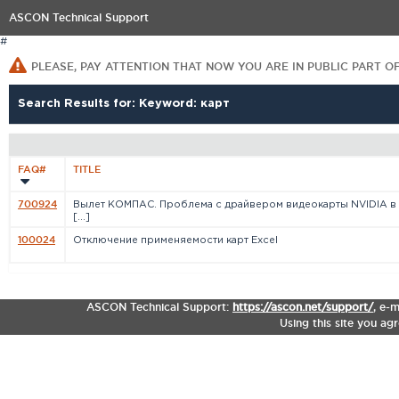
ASCON Technical Support
#
PLEASE, PAY ATTENTION THAT NOW YOU ARE IN PUBLIC PART O
Search Results for: Keyword: карт
FAQ#
TITLE
700924
Вылет КОМПАС. Проблема с драйвером видеокарты NVIDIA в
[...]
100024
Отключение применяемости карт Excel
ASCON Technical Support:
https://ascon.net/support/
,
e-m
Using this site you ag