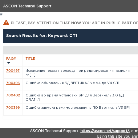
ASCON Technical Support
#
PLEASE, PAY ATTENTION THAT NOW YOU ARE IN PUBLIC PART O
Search Results for: Keyword: СП1
FAQ#
TITLE
700497
Искажение текста перехода при редактировании позиции
па[...]
700496
Ошибка обновления БД ВЕРТИКАЛЬ с V4 до V4 СП1
700402
Ошибка во время установки SP1 для Вертикаль 3.0 БД
ORA[...]
700399
Ошибка запуска режимов резания в ПО Вертикаль V3 SP1
ASCON Technical Support:
https://ascon.net/support/
,
e-m
Using this site you ag