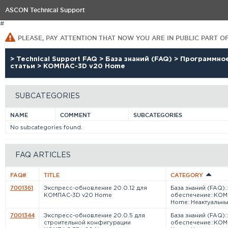
ASCON Technical Support
#
PLEASE, PAY ATTENTION THAT NOW YOU ARE IN PUBLIC PART O
>
Technical Support FAQ
>
База знаний (FAQ)
>
Программно
статьи
>
КОМПАС-3D v20 Home
SUBCATEGORIES
NAME
COMMENT
SUBCATEGORIES
No subcategories found.
FAQ ARTICLES
FAQ#
TITLE
CATEGORY
7001361
Экспресс-обновление 20.0.12 для
База знаний (FAQ)
КОМПАС-3D v20 Home
обеспечение::КО
Home::Неактуальн
7001344
Экспресс-обновление 20.0.5 для
База знаний (FAQ)
строительной конфигурации
обеспечение::КО