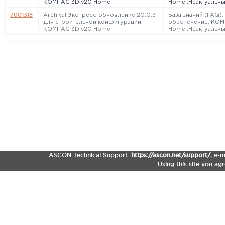
КОМПАС-3D v20 Home
Home::Неактуальн
7001318
Archival Экспресс-обновление 20.0.3
База знаний (FAQ)
для строительной конфигурации
обеспечение::КО
КОМПАС-3D v20 Home
Home::Неактуальн
ASCON Technical Support:
https://ascon.net/support/
,
e-m
Using this site you ag