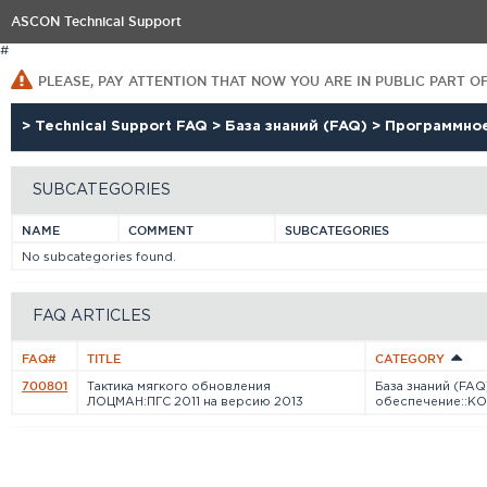
ASCON Technical Support
#
PLEASE, PAY ATTENTION THAT NOW YOU ARE IN PUBLIC PART O
>
Technical Support FAQ
>
База знаний (FAQ)
>
Программно
SUBCATEGORIES
NAME
COMMENT
SUBCATEGORIES
No subcategories found.
FAQ ARTICLES
FAQ#
TITLE
CATEGORY
700801
Тактика мягкого обновления
База знаний (FA
ЛОЦМАН:ПГС 2011 на версию 2013
обеспечение::К